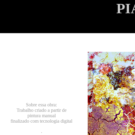
PI
Sobre essa obra:
Trabalho criado a partir de
pintura manual
finalizado com tecnologia digital
.