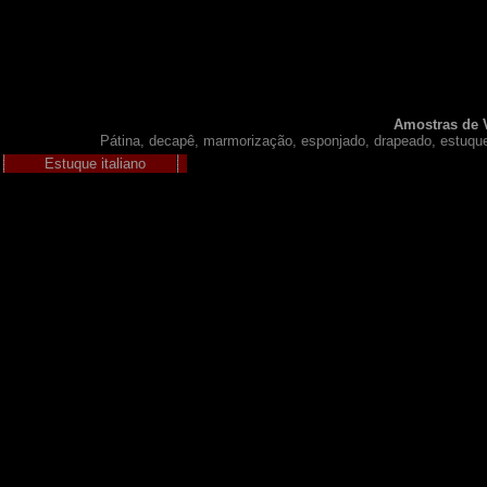
Amostras
de V
Pátina, decapê, marmorização, esponjado, drapeado, estuque i
Estuque italiano